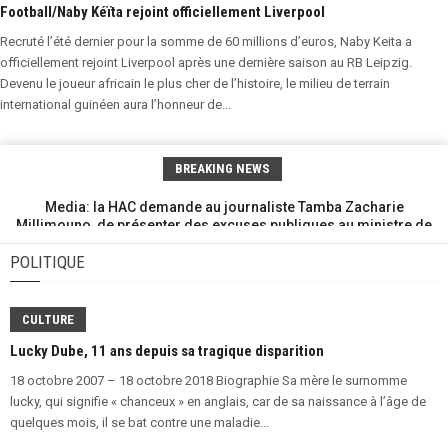
Football/Naby Kéïta rejoint officiellement Liverpool
Recruté l’été dernier pour la somme de 60 millions d’euros, Naby Keita a
officiellement rejoint Liverpool après une dernière saison au RB Leipzig.
Devenu le joueur africain le plus cher de l’histoire, le milieu de terrain
international guinéen aura l’honneur de...
BREAKING NEWS
Media: la HAC demande au journaliste Tamba Zacharie
Millimouno, de présenter des excuses publiques au ministre de
la justice,
DÉCEMBRE 11TH, 2018
POLITIQUE
Sandervalia: incendie au siège du site Guinee7
DÉCEMBRE 11TH, 2018
KANKAN : Alpha Condé fait un aveu
DÉCEMBRE 11TH, 2018
CULTURE
Crise dans le secteur éducatif: le ministère de l'éducation
nationale sort un communiqué
Lucky Dube, 11 ans depuis sa tragique disparition
DÉCEMBRE 10TH, 2018
Conakry : les femmes de l'opposition de nouveau dans la rue
18 octobre 2007 – 18 octobre 2018 Biographie Sa mère le surnomme
DÉCEMBRE 10TH, 2018
lucky, qui signifie « chanceux » en anglais, car de sa naissance à l’âge de
DÉCEMBRE 10TH, 2018
quelques mois, il se bat contre une maladie...
Badra Koné au siège de l'UFR/ «peu importe les obstacles mais
nous accompagnerons le président Sidya Touré au soir des