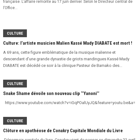
française. L’affaire remonte au 17 juin dernier. Selon le Directeur central de
l’Office...
CULTURE
Culture: l’artiste musicien Malien Kassé Mady DIABATE est mort !
A 69 ans, cette figure emblématique de la musique malienne et
descendant d’une grande dynastie de griots mandingues Kassé Mady
DIABATE est décédé ce soir à la clinique Pasteur de Bamako des...
CULTURE
Snake Shame dévoile son nouveau clip ‘’Yanoni’’
https://www.youtube.com/watch?v=iGqPOalUyJQ&feature=youtu.be&a=
CULTURE
Clôture en apothéose de Conakry Capitale Mondiale du Livre
Désormais capitale du livre, Conakry vient de passer ce dimanche 22 avril,