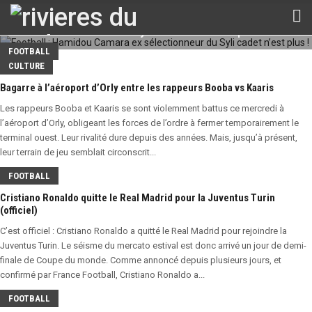
Football : Hamidou Camara ex
sélectionneur du Syli cadet n’est plus !
FOOTBALL
CULTURE
Bagarre à l’aéroport d’Orly entre les rappeurs Booba vs Kaaris
Les rappeurs Booba et Kaaris se sont violemment battus ce mercredi à
l’aéroport d’Orly, obligeant les forces de l’ordre à fermer temporairement le
terminal ouest. Leur rivalité dure depuis des années. Mais, jusqu’à présent,
leur terrain de jeu semblait circonscrit...
FOOTBALL
Cristiano Ronaldo quitte le Real Madrid pour la Juventus Turin
(officiel)
C’est officiel : Cristiano Ronaldo a quitté le Real Madrid pour rejoindre la
Juventus Turin. Le séisme du mercato estival est donc arrivé un jour de demi-
finale de Coupe du monde. Comme annoncé depuis plusieurs jours, et
confirmé par France Football, Cristiano Ronaldo a...
FOOTBALL