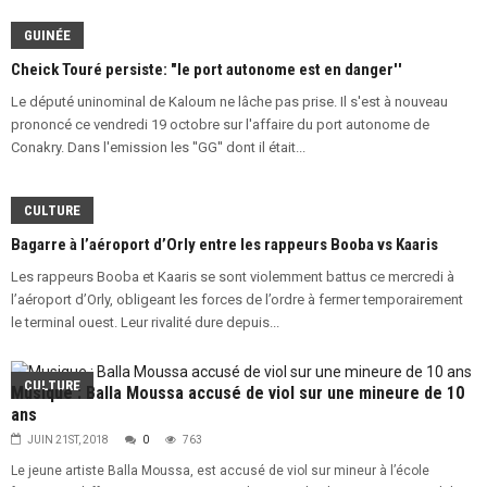
élections présidentielles de 2020 à Sekhoutoureya »
GUINÉE
DÉCEMBRE 9TH, 2018
Kaloum: le nouveau secrétaire national des jeunes de l'UFR
Cheick Touré persiste: "le port autonome est en danger''
rencontre les structures du parti
DÉCEMBRE 8TH, 2018
Le député uninominal de Kaloum ne lâche pas prise. Il s'est à nouveau
prononcé ce vendredi 19 octobre sur l'affaire du port autonome de
Conakry. Dans l'emission les ''GG'' dont il était...
CULTURE
Bagarre à l’aéroport d’Orly entre les rappeurs Booba vs Kaaris
Les rappeurs Booba et Kaaris se sont violemment battus ce mercredi à
l’aéroport d’Orly, obligeant les forces de l’ordre à fermer temporairement
le terminal ouest. Leur rivalité dure depuis...
CULTURE
Musique : Balla Moussa accusé de viol sur une mineure de 10
ans
JUIN 21ST, 2018
0
763
Le jeune artiste Balla Moussa, est accusé de viol sur mineur à l’école