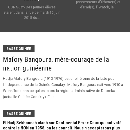
possesseurs d'iPhone(s) et
CONAKRY- Des jeunes élèves
d'iPad(s), l'iWatch, la...
étaient dans la rue ce mardi 16 juin
2015 du...
BASSE GUINÉE
Mafory Bangoura, mère-courage de la
nation guinéenne
Hadja Mafory Bangoura (1910-1976) est une héroïne de la lutte pour
l’indépendance de la Guinée-Conakry. Mafory Bangoura nait vers 1910 à
Wonkifon dans ce qui est alors la région administrative de Dubreka
(actuelle Guinée-Conakry). Elle...
BASSE GUINÉE
El Hadj Sékhounah clach sur Continental Fm : « Ceux qui ont voté
contre le NON en 1958, on les connaît. Nous n’accepterons plus