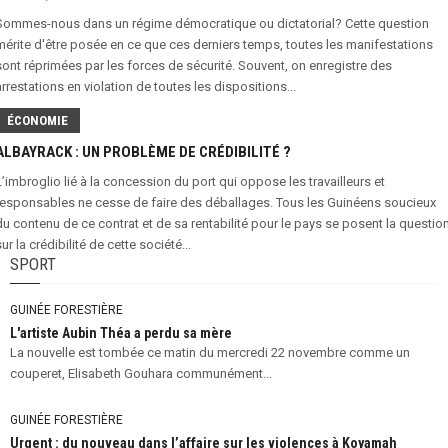
Sommes-nous dans un régime démocratique ou dictatorial? Cette question
mérite d'être posée en ce que ces derniers temps, toutes les manifestations
sont réprimées par les forces de sécurité. Souvent, on enregistre des
arrestations en violation de toutes les dispositions...
ÉCONOMIE
ALBAYRACK : UN PROBLÈME DE CRÉDIBILITÉ ?
L’imbroglio lié à la concession du port qui oppose les travailleurs et
responsables ne cesse de faire des déballages. Tous les Guinéens soucieux
du contenu de ce contrat et de sa rentabilité pour le pays se posent la questio
sur la crédibilité de cette société...
SPORT
GUINÉE FORESTIÈRE
L'artiste Aubin Théa a perdu sa mère
La nouvelle est tombée ce matin du mercredi 22 novembre comme un
couperet, Elisabeth Gouhara communément...
GUINÉE FORESTIÈRE
Urgent : du nouveau dans l’affaire sur les violences à Koyamah