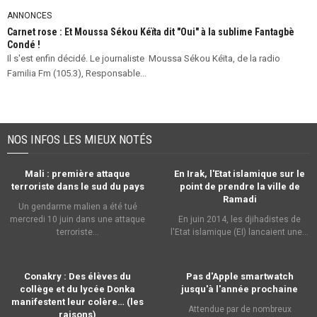
ANNONCES
Carnet rose : Et Moussa Sékou Kéïta dit "Oui" à la sublime Fantagbè
Condé !
Il s'est enfin décidé. Le journaliste Moussa Sékou Kéïta, de la radio
Familia Fm (105.3), Responsable...
NOS INFOS LES MIEUX NOTÉS
Mali : première attaque
En Irak, l'Etat islamique sur le
terroriste dans le sud du pays
point de prendre la ville de
Ramadi
Un gendarme malien a été tué
mercredi 10 juin dans une attaque
En juin 2014, les djihadistes de
terroriste...
l'Etat islamique (EI) lancaient une...
Conakry : Des élèves du
Pas d'Apple smartwatch
collège et du lycée Donka
jusqu'à l'année prochaine
manifestent leur colère… (les
Attendue par de nombreux
raisons)